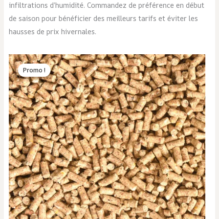
infiltrations d’humidité. Commandez de préférence en début
de saison pour bénéficier des meilleurs tarifs et éviter les
hausses de prix hivernales.
Le
Le
prix
prix
Promo !
Promo !
initial
actuel
était :
est :
$6.00.
$5.49.