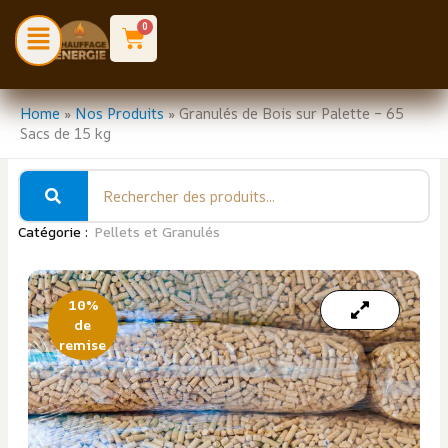
Aller
Menu
0
Cart
au
contenu
Home
»
Nos Produits
»
Granulés de Bois sur Palette – 65
Sacs de 15 kg
Catégorie :
Pellets et Granulés
10%
de
remise