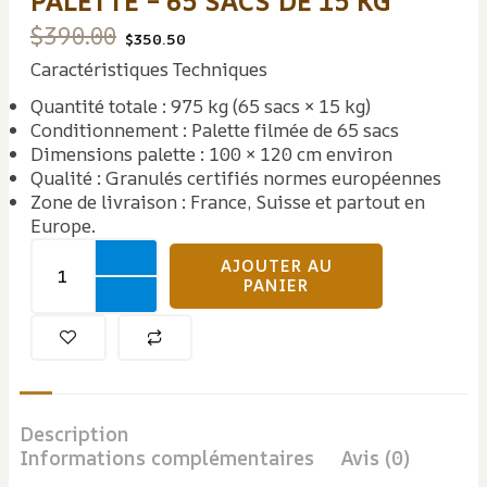
PALETTE – 65 SACS DE 15 KG
Le
Le
$
390.00
$
350.50
Caractéristiques Techniques
prix
prix
Quantité totale : 975 kg (65 sacs × 15 kg)
initial
actuel
Conditionnement : Palette filmée de 65 sacs
Dimensions palette : 100 × 120 cm environ
était :
est :
Qualité : Granulés certifiés normes européennes
Zone de livraison : France, Suisse et partout en
$390.00.
$350.50.
Europe.
quantité
AJOUTER AU
de
PANIER
Granulés
de
Bois
sur
Palette
Description
Informations complémentaires
Avis (0)
–
65