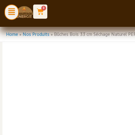
Aller
Menu
0
Cart
au
contenu
Home
»
Nos Produits
»
Bûches Bois 33 cm Séchage Naturel PEF