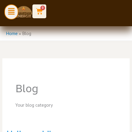
Aller
Menu
0
Cart
au
contenu
Home
»
Blog
Blog
Your blog category
Hello